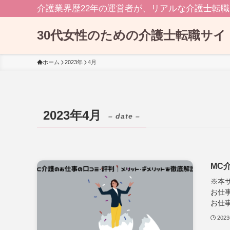
介護業界歴22年の運営者が、リアルな介護士転
30代女性のための介護士転職サイ
ホーム
2023年
4月
2023年4月
– date –
MC
※本
お仕
お仕事
202