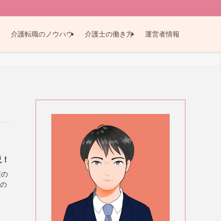
介護転職のノウハウ
介護士の働き方
運営者情報
説！
護の
護の